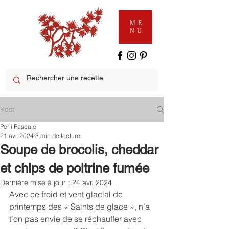
ME
NU
Post
Perli Pascale
21 avr. 2024
3 min de lecture
Soupe de brocolis, cheddar
et chips de poitrine fumée
Dernière mise à jour :
24 avr. 2024
Avec ce froid et vent glacial de 
printemps des « Saints de glace », n’a 
t’on pas envie de se réchauffer avec 