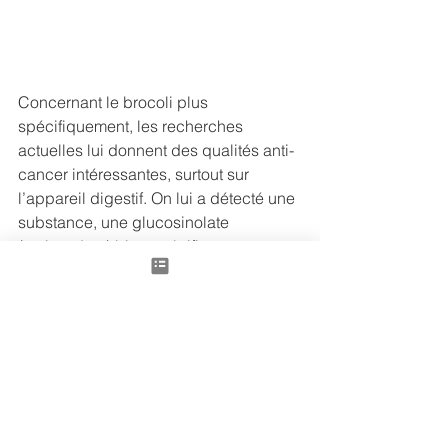
Concernant le brocoli plus 
spécifiquement, les recherches 
actuelles lui donnent des qualités anti-
cancer intéressantes, surtout sur 
l’appareil digestif. On lui a détecté une 
substance, une glucosinolate 
(antioxydant) bien spécifique au 
brocoli, la glucoraphanine, qui aurait 
pour action de réduire le risque pour 
tous types de cancer, en protégeant 
l’organisme contre le 
dysfonctionnement cellulaire, 
responsable de certaines formes de 
cancers. Elle pourrait aussi réduire les 
troubles cardiaques, le cholestérol et 