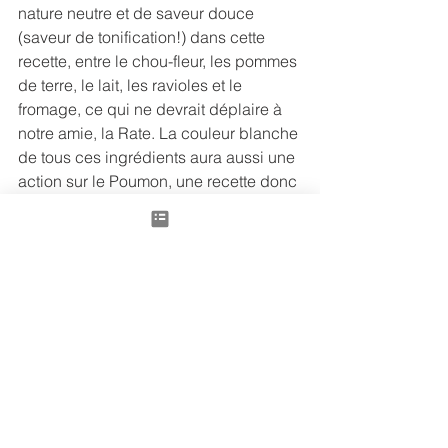
nature neutre et de saveur douce 
(saveur de tonification!) dans cette 
recette, entre le chou-fleur, les pommes 
de terre, le lait, les ravioles et le 
fromage, ce qui ne devrait déplaire à 
notre amie, la Rate. La couleur blanche 
de tous ces ingrédients aura aussi une 
action sur le Poumon, une recette donc 
excellente pour tonifier le Qi de la Rate 
et du Poumon!
Pour d’autres recettes avec le chou-
fleur
, je vous conseille aussi les 
recettes suivantes:
Wings de chou-fleurs, yaourt à la 
betterave
Curry de chou-fleur, façon dhal
Chou-fleur rôti au four