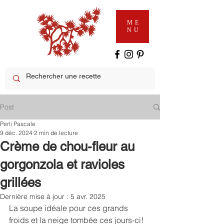
ME
NU
Post
Perli Pascale
9 déc. 2024
2 min de lecture
Crème de chou-fleur au
gorgonzola et ravioles
grillées
Dernière mise à jour :
5 avr. 2025
La soupe idéale pour ces grands 
froids et la neige tombée ces jours-ci! 