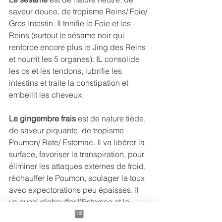
saveur douce, de tropisme Reins/ Foie/ 
Gros Intestin. Il tonifie le Foie et les 
Reins (surtout le sésame noir qui 
renforce encore plus le Jing des Reins 
et nourrit les 5 organes). IL consolide 
les os et les tendons, lubrifie les 
intestins et traite la constipation et 
embellit les cheveux.
Le gingembre frais 
est de nature tiède, 
de saveur piquante, de tropisme 
Poumon/ Rate/ Estomac. Il va libérer la 
surface, favoriser la transpiration, pour 
éliminer les attaques externes de froid, 
réchauffer le Poumon, soulager la toux 
avec expectorations peu épaisses. Il 
va aussi réchauffer l’Estomac et le 
foyer moyen, en cas de coup de froid 