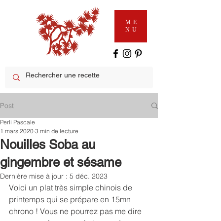
ME
NU
Post
Perli Pascale
1 mars 2020
3 min de lecture
Nouilles Soba au
gingembre et sésame
Dernière mise à jour :
5 déc. 2023
Voici un plat très simple chinois de 
printemps qui se prépare en 15mn 
chrono ! Vous ne pourrez pas me dire 