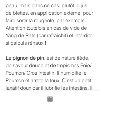
peau, mais dans ce cas, plutôt le jus 
de blettes, en application externe, pour 
faire sortir la rougeole, par exemple.
Attention toutefois en cas de vide de 
Yang de Rate (car rafraichit) et interdite 
si calculs rénaux !
Le pignon de pin
, est de nature tiède, 
de saveur douce et de tropismes Foie/ 
Poumon/ Gros Intestin. Il humidifie le 
Poumon et arrête la toux. C’est un petit 
laxatif doux car il lubrifie les intestins. Il 
aura une action sur le Foie et sur les 
vertiges, en calmant la montée du 
Yang du Foie. C’est aussi un fortifiant 
du cerveau !
Le raisin sec
, de nature tiède (comme 