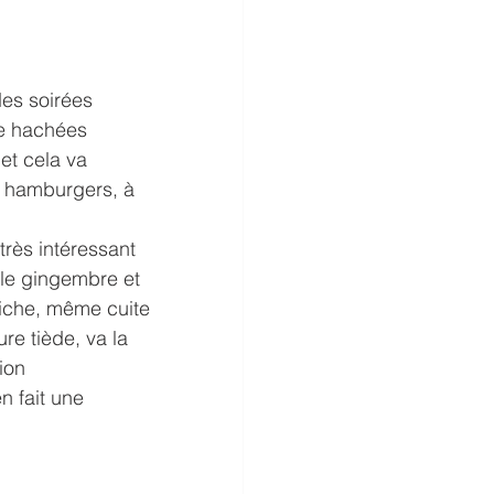
des soirées 
de hachées 
et cela va 
t hamburgers, à 
 très intéressant 
le gingembre et 
aiche, même cuite 
re tiède, va la 
ion 
 fait une 