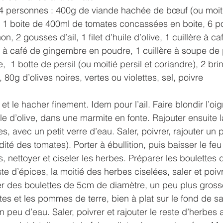
 4 personnes : 400g de viande hachée de bœuf (ou moit
 1 boite de 400ml de tomates concassées en boite, 6 p
, 2 gousses d’ail, 1 filet d’huile d’olive, 1 cuillère à c
e à café de gingembre en poudre, 1 cuillère à soupe de 
  1 botte de persil (ou moitié persil et coriandre), 2 br
), 80g d’olives noires, vertes ou violettes, sel, poivre
et le hacher finement. Idem pour l’ail. Faire blondir l’oign
ile d’olive, dans une marmite en fonte. Rajouter ensuite l
s, avec un petit verre d’eau. Saler, poivrer, rajouter un
dité des tomates). Porter à ébullition, puis baisser le fe
 nettoyer et ciseler les herbes. Préparer les boulettes 
te d’épices, la moitié des herbes ciselées, saler et poiv
er des boulettes de 5cm de diamètre, un peu plus gross
ttes et les pommes de terre, bien à plat sur le fond de s
n peu d’eau. Saler, poivrer et rajouter le reste d’herbes