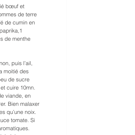
ié bœuf et 
ommes de terre 
afé de cumin en 
paprika,1 
ins de menthe 
on, puis l’ail, 
a moitié des 
 peu de sucre 
u et cuire 10mn.
de viande, en 
rer. Bien malaxer 
es qu’une noix.
auce tomate. Si 
 aromatiques. 