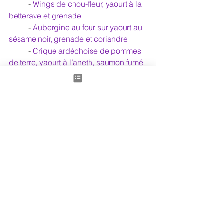
	- 
Wings de chou-fleur, yaourt à la 
betterave et grenade
	- 
Aubergine au four sur yaourt au 
sésame noir, grenade et coriandre
	- 
Crique ardéchoise de pommes 
de terre, yaourt à l’aneth, saumon fumé
	- 
Yaourt grec aux amandes 
grillées et sirop d’érable
	- 
Moelleux aux myrtilles sans 
gluten
	- Cake au citron et pavot (la 
recette très bientôt)
Régalez-vous bien, en vous faisant le 
plus grand bien!
Article écrit par Pascale Perli 
« Madreperla »
Et pour en savoir plus sur les bienfaits 