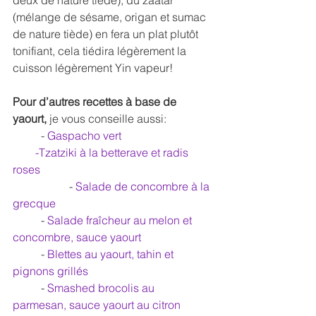
deux de nature tiède), du zaatar 
(mélange de sésame, origan et sumac 
de nature tiède) en fera un plat plutôt 
tonifiant, cela tiédira légèrement la 
cuisson légèrement Yin vapeur!
Pour d’autres recettes à base de 
yaourt,
 je vous conseille aussi:
	- 
Gaspacho vert	
        -
Tzatziki à la betterave et radis 
roses 
                  	- 
Salade de concombre à la 
grecque
	- 
Salade fraîcheur au melon et 
concombre, sauce yaourt
	- 
Blettes au yaourt, tahin et 
pignons grillés
	- 
Smashed brocolis au 
parmesan, sauce yaourt au citron	