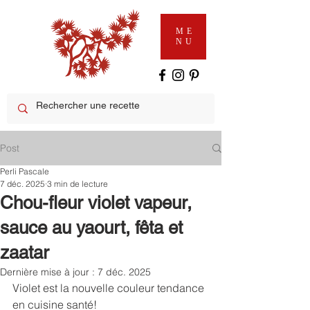
ME
NU
Post
Perli Pascale
7 déc. 2025
3 min de lecture
Chou-fleur violet vapeur,
sauce au yaourt, fêta et
zaatar
Dernière mise à jour :
7 déc. 2025
Violet est la nouvelle couleur tendance 
en cuisine santé!