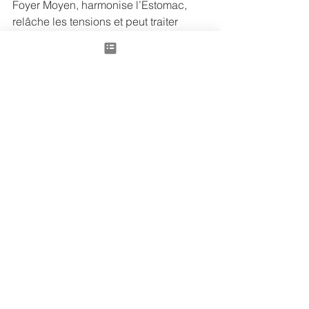
Foyer Moyen, harmonise l’Estomac, 
relâche les tensions et peut traiter 
brûlures et douleurs de l’Estomac. Elle 
serait aussi intéressante pour faire 
baisser la tension artérielle.
Le lait de vache 
est de nature neutre, 
de saveur douce, de tropisme Cœur/ 
Poumon/ Estomac. Il va tonifier le vide 
et surtout nourrir le Yin, produire des 
liquides, apaiser la soif et humidifier 
les intestins. Il sera intéressant pour 
traiter la fatigue, la faiblesse, les 
vertiges et le diabète touchant le Foyer 
Supérieur.
L’ail 
est aussi de nature tiède, de 
saveur douce et piquante, ce qui va 
aussi tonifier l’énergie.