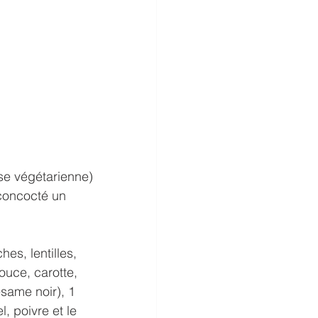
se végétarienne) 
 concocté un 
es, lentilles, 
ouce, carotte, 
same noir), 1 
, poivre et le 