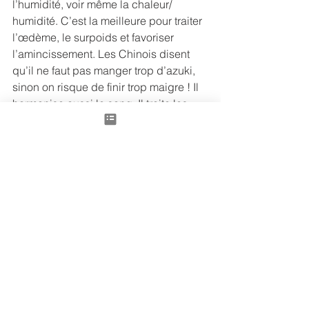
l’humidité, voir même la chaleur/ 
humidité. C’est la meilleure pour traiter 
l’œdème, le surpoids et favoriser 
l’amincissement. Les Chinois disent 
qu’il ne faut pas manger trop d’azuki, 
sinon on risque de finir trop maigre ! Il 
harmonise aussi le sang. Il traite les 
hémorroïdes, les diarrhées 
malodorantes, les mycoses, ictères. Il 
stimule aussi la lactation.
Les recherches actuelles l’ont confirmé 
: plus le haricot sec est coloré, plus il 
est riche en polyphénols, donc en 
fibres et en nutriments, avec bien sûr 
un taux plus bas pour les haricots 
blancs, très bon sur les haricots 
rouges et excellent pour les haricots 
noirs ! La science confirme aujourd’hui 
ce que les Chinois avaient découvert il 