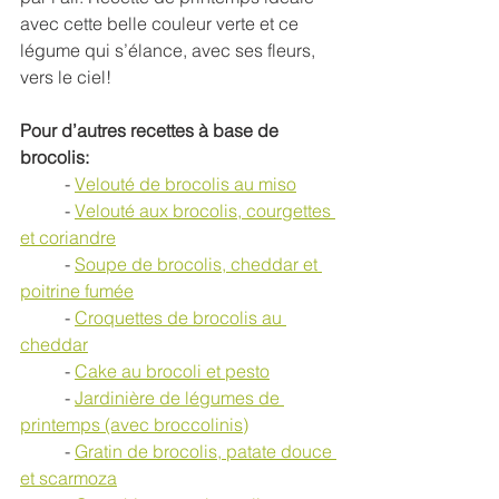
avec cette belle couleur verte et ce 
légume qui s’élance, avec ses fleurs, 
vers le ciel!
Pour d’autres recettes à base de 
brocolis:
	- 
Velouté de brocolis au miso
	- 
Velouté aux brocolis, courgettes 
et coriandre
	- 
Soupe de brocolis, cheddar et 
poitrine fumée
	- 
Croquettes de brocolis au 
cheddar
	- 
Cake au brocoli et pesto
	- 
Jardinière de légumes de 
printemps (avec broccolinis)
	- 
Gratin de brocolis, patate douce 
et scarmoza