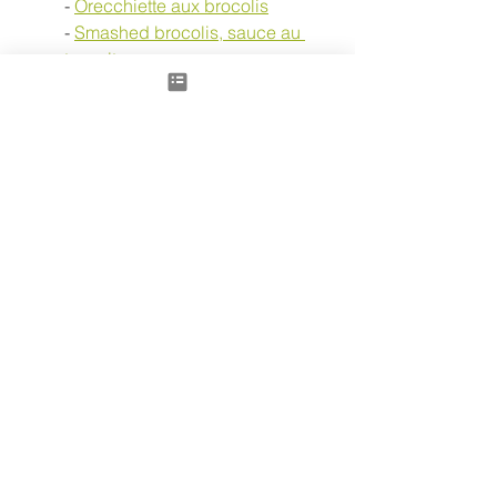
	- 
Orecchiette aux brocolis
	- 
Smashed brocolis, sauce au 
yaourt au citron
	- 
Tofu 5 épices aux brocolis et 
champignons noirs
Régalez-vous bien, en vous faisant le 
plus grand bien!
Article écrit par Pascale Perli 
« Madreperla » avec pour source une 
recette du blog  « Mama Ly »
Et pour en savoir plus sur les bienfaits 
santé de nombreux autres aliments, je 
vous conseille mes 2 livres « Le guide 
familial de la Médecine Chinoise » et 
le « Petit précis de Médecine 
Chinoise » co-écrits avec Gilles 