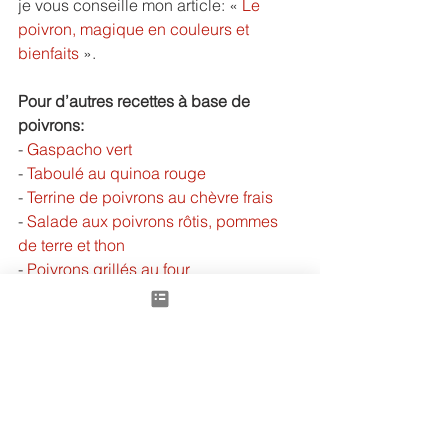
je vous conseille mon article: « 
Le 
poivron, magique en couleurs et 
bienfaits 
».
Pour d’autres recettes à base de 
poivrons:
- 
Gaspacho vert
- 
Taboulé au quinoa rouge
- 
Terrine de poivrons au chèvre frais
- 
Salade aux poivrons rôtis, pommes 
de terre et thon
- 
Poivrons grillés au four
- 
Fêta rôtie au four, légumes d’été
- 
Tarte rustique aux poivrons, ricotta à 
l’ail confit
- 
Tarte façon tian de légumes au zaatar
- 
Tian de légumes d’été et burrata
- 
Ratatouille en crumble
- 
Chakchouka aux poivrons, pois 