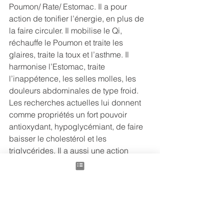
Poumon/ Rate/ Estomac. Il a pour 
action de tonifier l’énergie, en plus de 
la faire circuler. Il mobilise le Qi, 
réchauffe le Poumon et traite les 
glaires, traite la toux et l’asthme. Il 
harmonise l’Estomac, traite 
l’inappétence, les selles molles, les 
douleurs abdominales de type froid. 
Les recherches actuelles lui donnent 
comme propriétés un fort pouvoir 
antioxydant, hypoglycémiant, de faire 
baisser le cholestérol et les 
triglycérides. Il a aussi une action 
intéressante anticoagulante, en 
prévention pour les problèmes cardio-
vasculaires.
Pour résumer,
 tous les aliments de 
cette recette ont tendance à rafraichir 