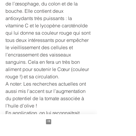
de l’œsophage, du colon et de la 
bouche. Elle contient deux 
antioxydants très puissants : la 
vitamine C et le lycopène caroténoïde 
qui lui donne sa couleur rouge qui sont 
tous deux intéressants pour empêcher 
le vieillissement des cellules et 
l’encrassement des vaisseaux 
sanguins. Cela en fera un très bon 
aliment pour soutenir le Cœur (couleur 
rouge !) et sa circulation. 
A noter: Les recherches actuelles ont 
aussi mis l'accent sur l’augmentation 
du potentiel de la tomate associée à 
l’huile d’olive !
En application, on lui reconnaitrait 
aussi des propriétés anti-brûlures, en 
cas de coups de soleil, repulpantes et 
purifiantes, en masques de beauté. Le 