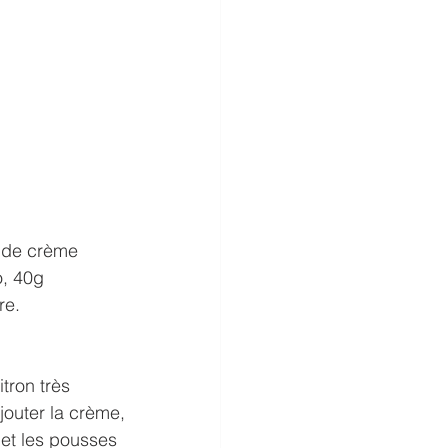
l de crème 
o, 40g 
re.
tron très 
Ajouter la crème, 
 et les pousses 