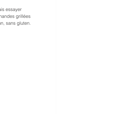
ais essayer 
mandes grillées 
un, sans gluten. 