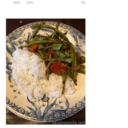
tellement vite préparé, en 10 minutes
chrono! Riz sauté au kimchi Pour 2
personnes: 2 bols de riz cuit (soit
environ 100g de riz cru), 2 échalotes, 1
c.à café de racine de gingembre, 1
œuf, 1 c.à soupe de sauce soja,
poivre.