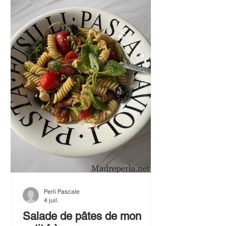
variété rouge (en réalité vert foncé
d’un côté, légèrement pourpre de
l’autre). J’ai juste cuisiné les feuilles
sautées au wok avec un peu d’h
Perli Pascale
4 juil.
Salade de pâtes de mon