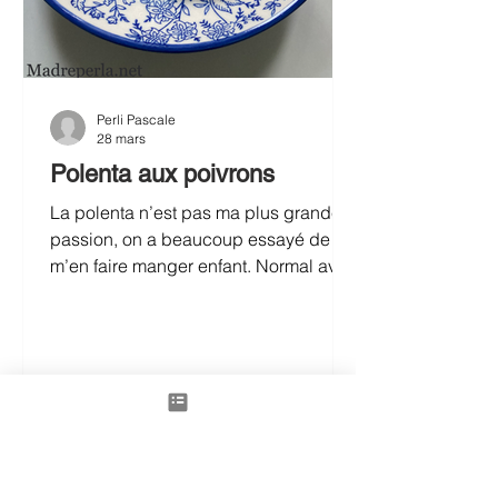
Perli Pascale
28 mars
Polenta aux poivrons
La polenta n’est pas ma plus grande
passion, on a beaucoup essayé de
m’en faire manger enfant. Normal avec
des origines du nord de l’Italie, de la
Vénétie! Pourtant, avec toutes mes
expérimentations de recettes, j’ai fini
par trouver les bonnes recettes qui la
rendent plus gourmande et
savoureuse. Il me restait un reste de
polenta de ma dernière recette de
Polenta crémeuse aux cèpes ,