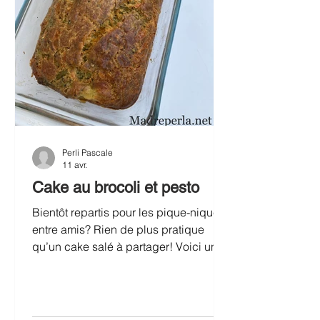
Perli Pascale
11 avr.
Cake au brocoli et pesto
Bientôt repartis pour les pique-niques
entre amis? Rien de plus pratique
qu’un cake salé à partager! Voici une
variante plus originale du traditionnel
cake aux olives, très parfumée grâce à
la sauce pesto qui s’associe fort bien
aux brocolis! Cake au brocoli et pesto