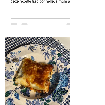
cette recette traditionnelle, simple à
base de légumes croquants, de petits
pois frais, juste cuits dans un peu
d’eau avec un bon bout de beurre.
L’inspiration m’est venue d’une recette
du chef Jean-François Piège! Si vous
ne trouvez pas de broccolinis, vous
pouvez remplacer par des bouquets
de brocolis, des haricots verts un peu
croquants ou même de belles
asperges vertes coupées en tronçons.
Rien à