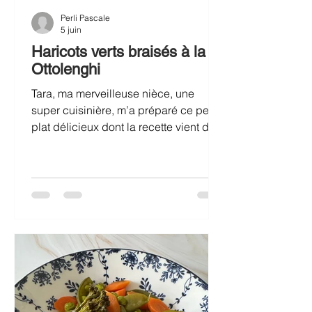
Perli Pascale
5 juin
Haricots verts braisés à la
Ottolenghi
Tara, ma merveilleuse nièce, une
super cuisinière, m’a préparé ce petit
plat délicieux dont la recette vient du
dernier livre d’Ottolenghi, « Comfort ».
Le petit secret, c’est que les haricots
verts frais ne sont pas pré-cuits, ils
vont être braisés et rester assez
croquants, juste cuits dans le jus des
tomates, avec de l’origan et plein
d’aromates. Dans son livre, il les
présente sur des toasts grillés, tartinés
de mascarpone-fêta. Nous, on les a
dégustés juste avec un riz n