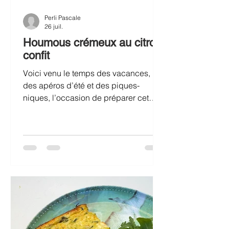
Perli Pascale
26 juil.
Houmous crémeux au citron
confit
Voici venu le temps des vacances,
des apéros d’été et des piques-
niques, l’occasion de préparer cet
houmous bien crémeux au citron
confit! Houmous crémeux au citron
confit Pour 4 personnes: 1 petite boîte
de pois-chiches, 1/2 oignon, 2 c.a
soupe de purée de noix de cajou
(d’amandes ou de sésame blond), 1
gousse d’ail hachée, 1/2 c.à soupe de
cumin en poudre, 1 citron confit, 1
feuille de laurier, 1 filet de jus de citron,
3 c.à soupe d’huile d’olive, sel, poivre.