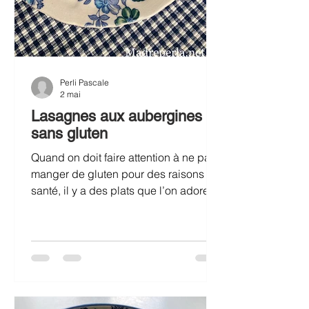
Perli Pascale
2 mai
Lasagnes aux aubergines
sans gluten
Quand on doit faire attention à ne pas
manger de gluten pour des raisons de
santé, il y a des plats que l’on adore
dont il est difficile de se passer… Les
lasagnes de ma grand mère en font
partie! Heureusement, on peut trouver
maintenant de bonnes pâtes à
lasagnes sans gluten, dans les
épiceries bio. Et pour la béchamel, on
remplace tout simplement la farine de