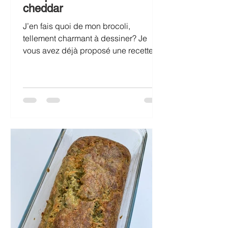
cheddar
J’en fais quoi de mon brocoli,
tellement charmant à dessiner? Je
vous avez déjà proposé une recette
de « Smashed brocolis ». Cette fois-ci,
envie de tester une version fourrée au
fromage, façon croquettes, à savourer
avec une petite salade verte!
Croquettes de brocolis au cheddar
Pour 4 personnes: 400g de pommes
de terre, 200g de brocolis, 2 gousses
d’ail, 1 œuf, 200g de maïzena, 80g de
cheddar, 4 c.à soupe d’huile d’olive,
sel, poivre. Éplucher les pommes de
terre, les coupe