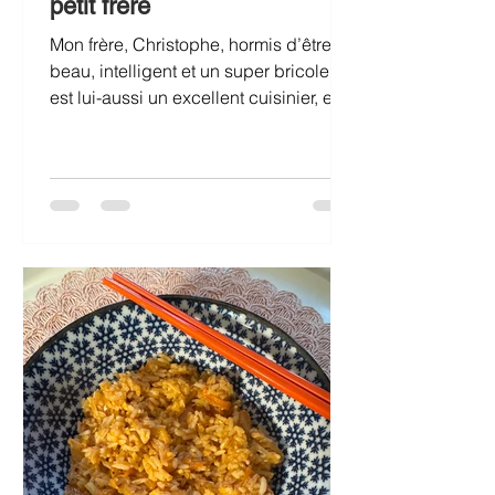
petit frère
Mon frère, Christophe, hormis d’être
beau, intelligent et un super bricoleur,
est lui-aussi un excellent cuisinier, et
sa salade de pâtes n’a vraiment rien à
envier à mienne. Son petit plus à lui:
des tomates séchées ajoutées avec un
peu de leur huile parfumée, ainsi que
de la roquette! Pour un côté plus
digeste, je vous conseille de la
préparer avec des pâtes sans gluten.
J’adore les fusilli (pâtes tortillons) de
chez "Rummo" (on les trouve chez
Monoprix). Salade de p