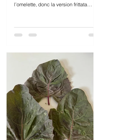
l’omelette, donc la version frittata
(oeufs cuits au four) me va très bien,
elle peut se décliner avec toutes
sortes de légumes (pommes de terre,
poivrons, tomates), se manger tiède ou
froide, être emportée en pique-nique…
Je l’ai cuite au four, mais elle pourrait
aussi se cuire à petit feu à la poêle.
Frittata aux courgettes, fêta et citron
Pour 4 personnes: 4 œufs, 2
courgettes, 2 gousses d’ail, le