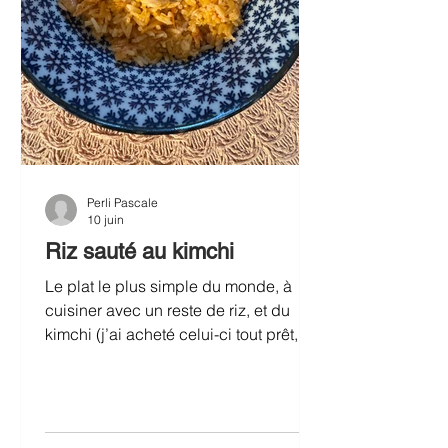
Perli Pascale
10 juin
Riz sauté au kimchi
Le plat le plus simple du monde, à
cuisiner avec un reste de riz, et du
kimchi (j’ai acheté celui-ci tout prêt, en
pot, au rayon frais, en épicerie
asiatique, j’espère vraiment avoir
bientôt l’occasion de le préparer moi-
même!) C’est savoureux, épicé, et