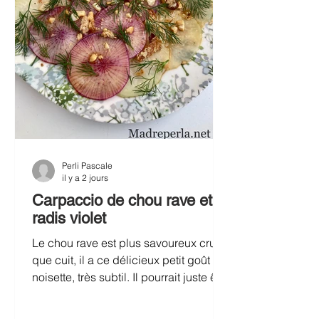
Perli Pascale
il y a 2 jours
Carpaccio de chou rave et
radis violet
Le chou rave est plus savoureux cru
que cuit, il a ce délicieux petit goût de
noisette, très subtil. Il pourrait juste être
servi cru, en croque au sel, pour
l’apéro. Je le trouve parfait coupé très