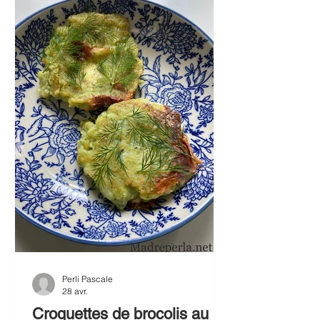
blé par de la maïzena. Lasagnes aux
aubergines sans gluten Pour 4 à 6
personnes: 12 feuilles de lasagnes
sans gluten
Perli Pascale
28 avr.
Croquettes de brocolis au