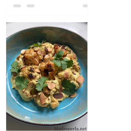
Pour un cake: 300g de brocolis, 150g
de farine (ou de maïzena pour une
version sans gluten), 3 œufs, 2 c.à
soupe de sauce pesto, 70g de comté
râpé, 3cl d’huile d’olive, 1/2 sachet de
levure alimentaire, 100g de b