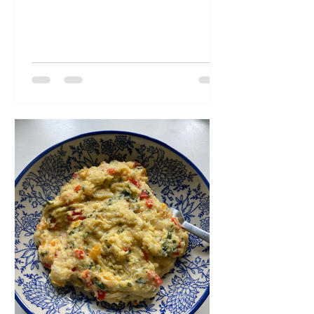
dans des soupes type Ramen, mais
pourquoi pas le cuisiner comme nos
endives braisées, avec un peu de
fromage fondu, déglacées au jus
d’orange? Choux pakchoï braisés
Pour 2 personnes: 3 choux pakchoï, le
jus d’1/2 orange, 20g de beurre, 1 c.à
soupe de sucre roux, 35g de comté
râpé, graines de sésame (facultatif
pour la présentation), sel, poivre. Laver
les choux pakchoï, les