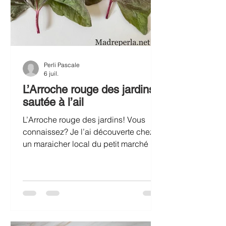
Perli Pascale
6 juil.
L’Arroche rouge des jardins
sautée à l’ail
L’Arroche rouge des jardins! Vous
connaissez? Je l’ai découverte chez
un maraicher local du petit marché de
producteurs de l’île de Groix, où j’étais
en vacances pour quelques jours,
début juin. C’est, parait-il, « l’épinard
du Moyen Âge », les feuilles mesurent
20cm et les tiges peuvent aller jusqu’à
2 mètres de haut. Celle-ci est une