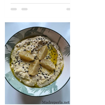
finement, si possible à la mandoline (si
vous ne craignez pas pour vos doigts),
mariné pendant quelques heures,
histoire de le cuire un peu et de le
rendre plus digeste. Pour que ce soit
encore plus beau, je l’ai associé à un
radis violet coupé finement, et lui ai
ajouté au dernie