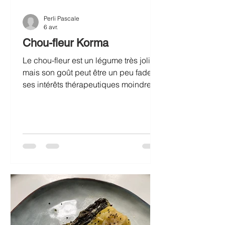
Perli Pascale
6 avr.
Chou-fleur Korma
Le chou-fleur est un légume très joli,
mais son goût peut être un peu fade et
ses intérêts thérapeutiques moindres
par rapport à d’autres choux
(crucifères) comme le chou Pakchoï, le
brocoli, le chou kale…Il sera toutefois
parfait pour détourner cette recette
traditionnelle indienne, d’habitude à
base de poulet, en version « veggie ».
Le petit plus est de cuire le chou-fleur
rôti au four, comme un tandori et de
l’accommoder de cette sauce assez
crémeuse à base de yaourt et de